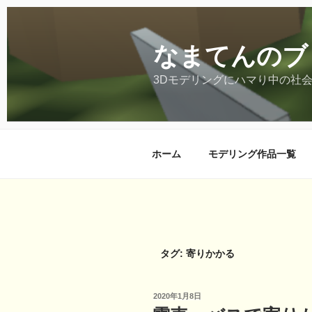
コ
ン
テ
なまてんのブ
ン
ツ
3Dモデリングにハマり中の社
へ
ス
キ
ッ
ホーム
モデリング作品一覧
プ
タグ:
寄りかかる
投
2020年1月8日
稿