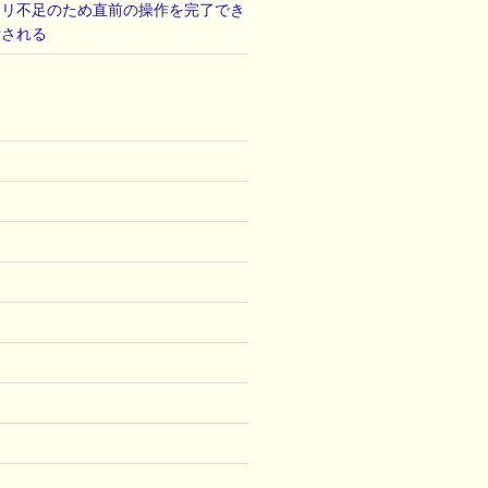
モリ不足のため直前の操作を完了でき
示される
)