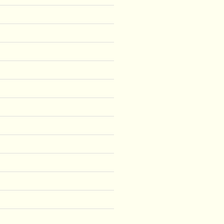
)
)
)