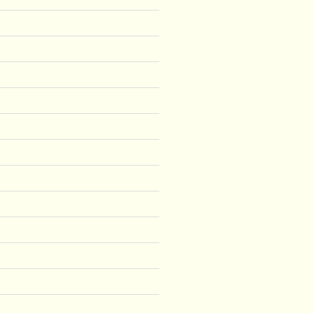
)
)
)
)