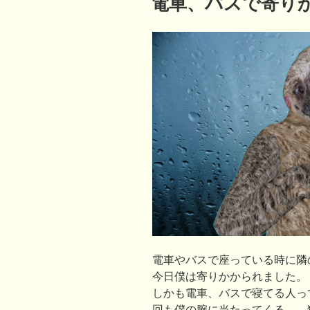
電車、バスで寄り
日:
電車やバスで座っている時に隣
今日僕は寄りかかられました。
しかも電車、バスで寝てる人っ
回も僕の腕に当たってくる。。