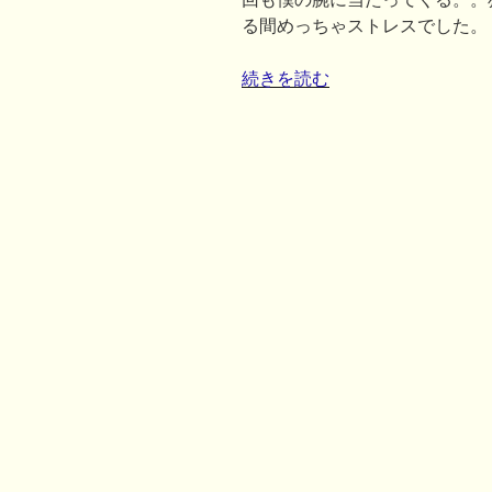
る間めっちゃストレスでした。
“電
続きを読む
車、
バ
ス
で
寄
り
か
か
れ
た
時
の
対
処
法”