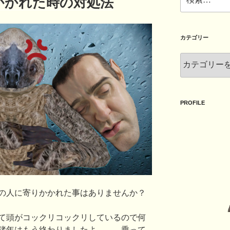
かかれた時の対処法
索:
カテゴリー
カ
テ
ゴ
リ
ー
PROFILE
の人に寄りかかれた事はありませんか？
て頭がコックリコックリしているので何
猪年はもう終わりましたよ。。。乗って