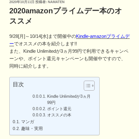
投
2020年10月11日
投稿者:
NAMATEN
稿
2020amazonプライムデー本のオ
日:
ススメ
9/28[月]～10/14[水]まで開催中の
Kindle-amazonプライムデ
ー
でオススメの本を紹介します!!
また、Kindle Unlimitedが3ヵ月99円で利用できるキャンペ
ーンや、ポイント還元キャンペーンも開催中ですので、
同時に紹介します。
目次
Kindle Unlimitedが3ヵ月
99円
ポイント還元
オススメの本
マンガ
趣味・実用