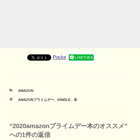
Pocket
カ
AMAZON
テ
タ
AMAZONプライムデー
、
KINDLE
、
本
ゴ
グ
リ
ー
“2020amazonプライムデー本のオススメ”
への1件の返信