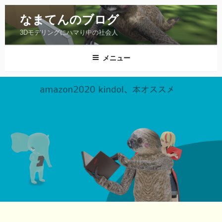
コ
ン
なまてんのブログ
テ
3Dモデリングにハマり中の社会人
ン
ツ
メニュー
へ
ス
キ
ッ
プ