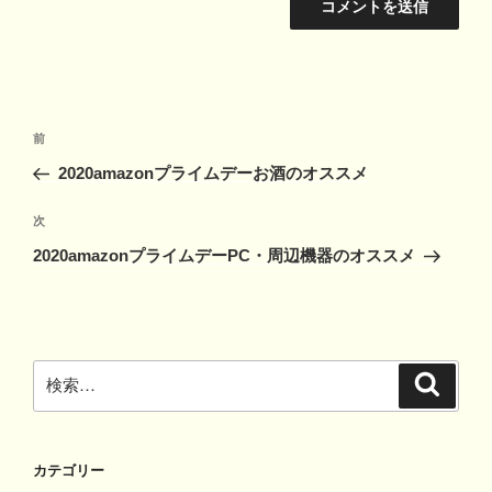
投
前
前
稿
の
2020amazonプライムデーお酒のオススメ
ナ
投
ビ
稿
次
次
ゲ
の
2020amazonプライムデーPC・周辺機器のオススメ
投
ー
稿
シ
ョ
ン
検
検
索
索:
カテゴリー