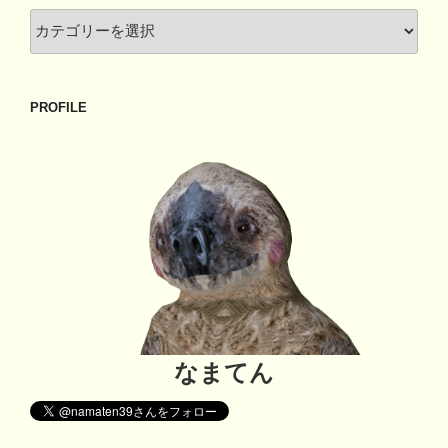
カ
テ
ゴ
リ
PROFILE
ー
なまてん