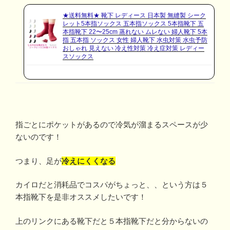
★送料無料★ 靴下 レディース 日本製 無縫製 シーク
レット5本指ソックス 五本指ソックス 5本指靴下 五
本指靴下 22〜25cm 蒸れない ムレない 婦人靴下 5本
指 五本指 ソックス 女性 婦人靴下 水虫対策 水虫予防
おしゃれ 見えない 冷え性対策 冷え症対策 レディー
スソックス
指ごとにポケットがあるので冷気が溜まるスペースが少
ないのです！
つまり、足が
冷えにくくなる
カイロだと消耗品でコスパがちょっと、、という方は５
本指靴下を是非オススメしたいです！
上のリンクにある靴下だと５本指靴下だと分からないの