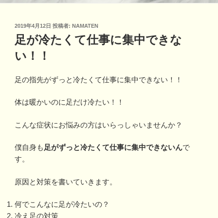
投
2019年4月12日
投稿者:
NAMATEN
稿
足が冷たくて仕事に集中できな
日:
い！！
足の指先がずっと冷たくて仕事に集中できない！！
体は暖かいのに足だけ冷たい！！
こんな症状にお悩みの方はいらっしゃいませんか？
僕自身も
足がずっと冷たくて仕事に集中できないん
で
す。
原因と対策を書いていきます。
何でこんなに足が冷たいの？
冷え足の対策