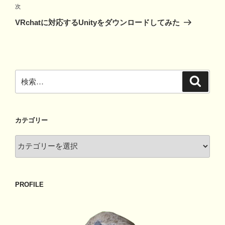
ゲ
次
次
の
ー
VRchatに対応するUnityをダウンロードしてみた
投
シ
稿
ョ
ン
検
検
索
索:
カテゴリー
カ
テ
ゴ
リ
PROFILE
ー