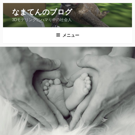
コ
ン
なまてんのブログ
テ
3Dモデリングにハマり中の社会人
ン
ツ
メニュー
へ
ス
キ
ッ
プ